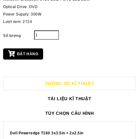
Optical Drive: DVD
Power Supply: 300W
Lượt xem: 2724
Số lượng
ĐẶT HÀNG
THÔNG SỐ KĨ THUẬT
TÀI LIỆU KĨ THUẬT
TÙY CHỌN CẤU HÌNH
Dell Poweredge T1
60
3
x3.5in
+ 2
x
2.5in