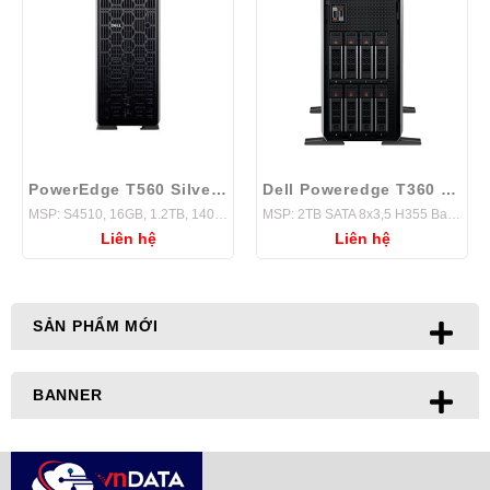
PowerEdge T560 Silver 4510
Dell Poweredge T360 E-2436
MSP: S4510, 16GB, 1.2TB, 1400W, H755,
MSP: 2TB SATA 8x3,5 H355 Basic
Liên hệ
Liên hệ
SẢN PHẨM MỚI
BANNER