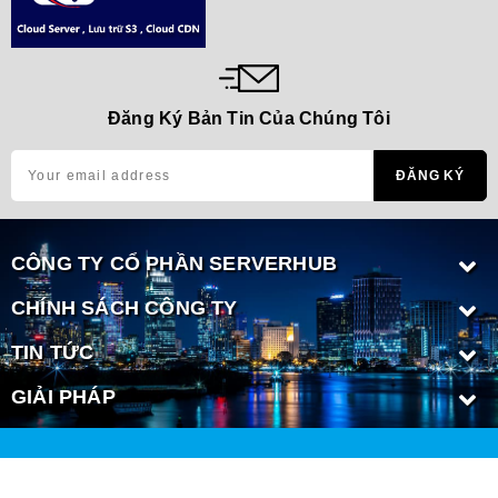
Đăng Ký Bản Tin Của Chúng Tôi
CÔNG TY CỔ PHẦN SERVERHUB
CHÍNH SÁCH CÔNG TY
TIN TỨC
GIẢI PHÁP
Copyright © 2020 Bản quyền thuộc về CÔNG TY CỔ PHẦN
SERVERHUB