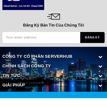
Đăng Ký Bản Tin Của Chúng Tôi
CÔNG TY CỔ PHẦN SERVERHUB
CHÍNH SÁCH CÔNG TY
TIN TỨC
GIẢI PHÁP
Copyright © 2020 Bản quyền thuộc về CÔNG TY CỔ PHẦN
SERVERHUB