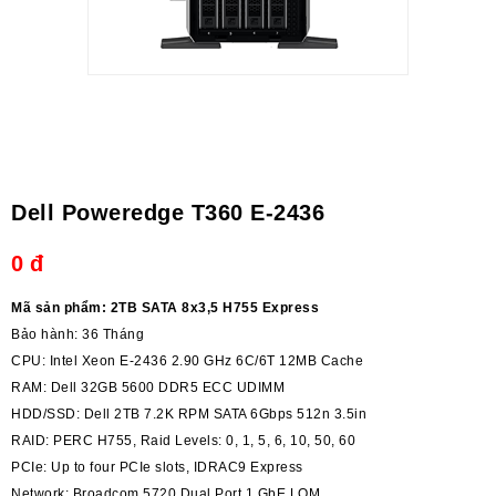
Dell Poweredge T360 E-2436
0
đ
Mã sản phẩm: 2TB SATA 8x3,5 H755 Express
Bảo hành: 36 Tháng
CPU: Intel Xeon E-2436 2.90 GHz 6C/6T 12MB Cache
RAM: Dell 32GB 5600 DDR5 ECC UDIMM
HDD/SSD: Dell 2TB 7.2K RPM SATA 6Gbps 512n 3.5in
RAID: PERC H755, Raid Levels: 0, 1, 5, 6, 10, 50, 60
PCIe: Up to four PCIe slots, IDRAC9 Express
Network: Broadcom 5720 Dual Port 1 GbE LOM