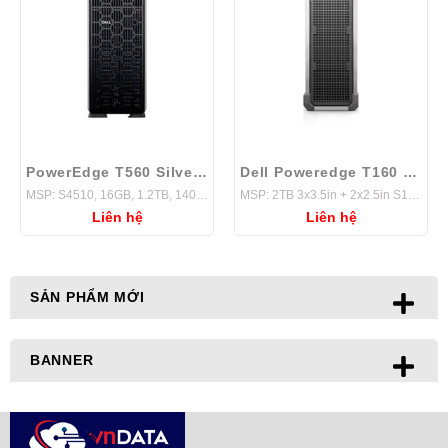
PowerEdge T560 Silver 4510
Dell Poweredge T160 E-2434
MSP: S4510, 16GB, 1.2TB, 1400W, H755,
MSP: 2TB 3x3.5in + 2x2.5in S160 Basic
Liên hệ
Liên hệ
SẢN PHẨM MỚI
BANNER