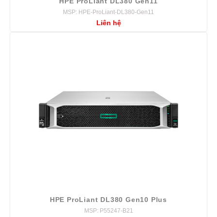
HPE ProLiant DL380 Gen11
MSP: HPE-ProLiant-DL380-Gen11
Liên hệ
HPE ProLiant DL380 Gen10 Plus
MSP: P55247-B21