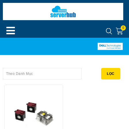
0
Theo Danh Mục
LỌC