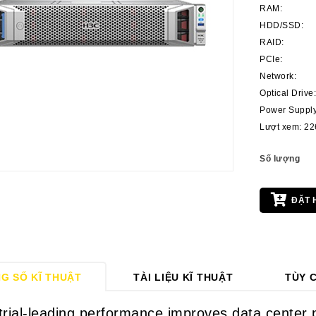
RAM:
HDD/SSD:
RAID:
PCIe:
Network:
Optical Drive
Power Supply
Lượt xem: 2
Số lượng
ĐẶT 
G SỐ KĨ THUẬT
TÀI LIỆU KĨ THUẬT
TÙY 
trial-leading performance improves data center p