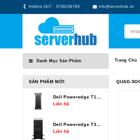
Hotline 24/7 :
0708206789
info@serverhub.vn
Trang Chủ
Danh Mục Sản Phẩm
SẢN PHẨM MỚI
QUAD-SO
Dell Poweredge T160 E-2434
Liên hệ
Dell Poweredge T360 E-2436
Liên hệ