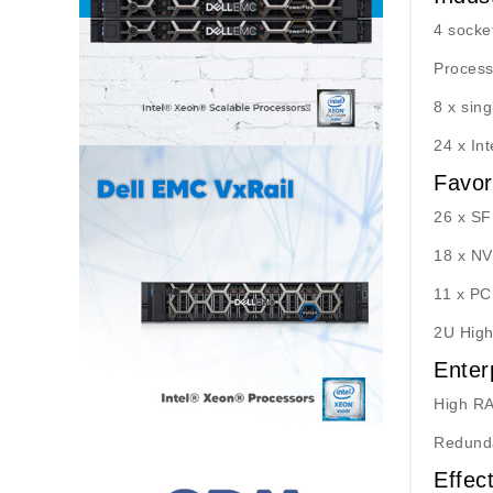
4 socke
Process
8 x sin
24 x In
Favor
26 x SF
18 x NV
11 x PC
2U High
Enter
High RA
Redund
Effec