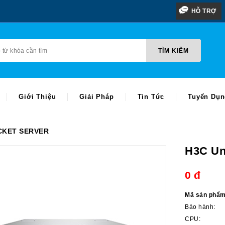
HỖ TRỢ
TÌM KIẾM
TÌM KIẾM
Giới Thiệu
Giải Pháp
Tin Tức
Tuyển Dụ
CKET SERVER
H3C Un
0
đ
Mã sản phẩm
Bảo hành:
CPU: