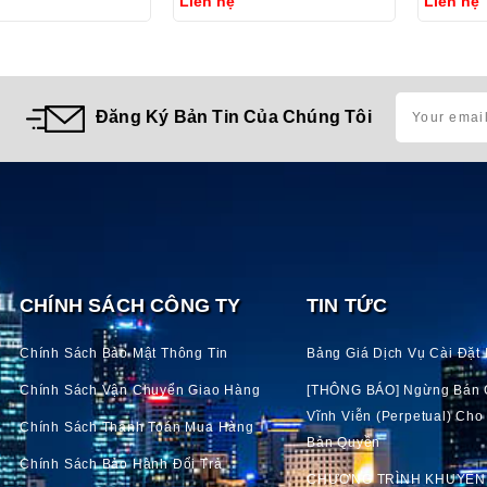
Liên hệ
Liên hệ
Đăng Ký Bản Tin Của Chúng Tôi
CHÍNH SÁCH CÔNG TY
TIN TỨC
Chính Sách Bảo Mật Thông Tin
Bảng Giá Dịch Vụ Cài Đặt I
Chính Sách Vận Chuyển Giao Hàng
[THÔNG BÁO] Ngừng Bán 
Vĩnh Viễn (perpetual) Ch
Chính Sách Thanh Toán Mua Hàng
Bản Quyền
Chính Sách Bảo Hành Đổi Trả
CHƯƠNG TRÌNH KHUYẾN