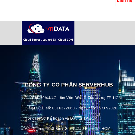
Liên hệ
CÔNG TY CỔ PHẦN SERVERHUB
Địa Chỉ: 60/44/4C Lâm Văn Bền, P. Tân Hưng TP. HCM
Giấy ĐKKD số: 0316372068 - Ngày cấp: 09/07/2020
Nơi cấp: Sở Kế hoạch và Đầu tư TP.HCM
Văn Phòng: 61/3 Bình Giã, P. Tân Bình, TP. HCM