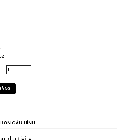
:
:
262
HÀNG
CHỌN CẤU HÌNH
roductivity