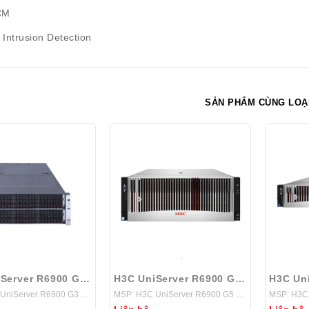
CM
 Intrusion Detection
SẢN PHẨM CÙNG LOẠ
H3C UniServer R6900 G3 Server
H3C UniServer R6900 G5 Server
MSP: H3C UniServer R6900 G3 Server
MSP: H3C UniServer R6900 G5 Server