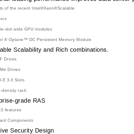
ts of the recent Intel®Xeon®Scalable
ors
gle-slot wide GPU modules
tel ® Optane™ DC Persistent Memory Module
able Scalability and Rich combinations.
F Drives
Me Drives
I-E 3.0 Slots
-density rack
prise-grade RAS
S features
ant Components
tive Security Design