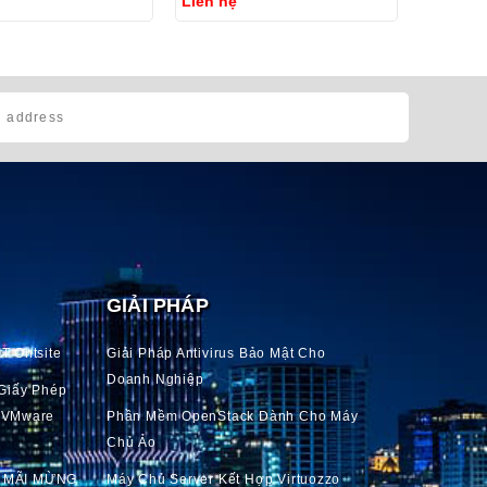
Liên hệ
GIẢI PHÁP
T Ontsite
Giải Pháp Antivirus Bảo Mật Cho
Doanh Nghiệp
Giấy Phép
o VMware
Phần Mềm OpenStack Dành Cho Máy
Chủ Ảo
 MÃI MỪNG
Máy Chủ Server Kết Hợp Virtuozzo